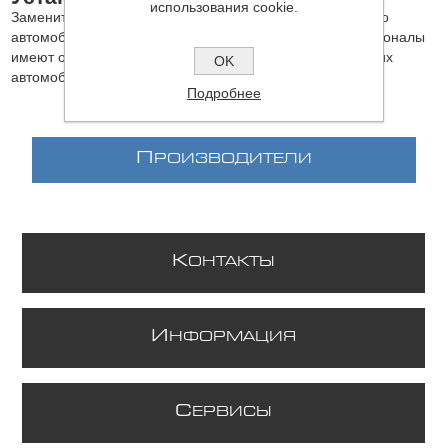
использования cookie.
Заменить Генератор 20B БУ и выполнить ремонт Вашего
автомобиля Вы можете на нашем
СТО
. Наши профессионалы
имеют огромный опыт ремонта и обслуживания японских
OK
автомобилей и осуществляют ремонт любой сложности.
Подробнее
П
РОИЗВОДИТЕЛИ
К
ОНТАКТЫ
И
НФОРМАЦИЯ
С
ЕРВИСЫ