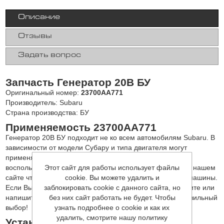
Описание
Отзывы
Задать вопрос
Запчасть Генератор 20B БУ
Оригинальный номер:
23700AA771
Производитель: Subaru
Страна производства: БУ
Применяемость 23700AA771
Генератор 20B БУ подходит не ко всем автомобилям Subaru. В
зависимости от модели Субару и типа двигателя могут
применяться различные запчасти. Вы можете
Этот сайт для работы использует файлы
воспользоваться
оригинальным каталогом запчастей
на нашем
cookie. Вы можете удалить и
сайте чтобы подобрать запчасти конкретно для Вашей машины.
заблокировать cookie с данного сайта, но
Если Вы сомневаетесь в правильности выбора - позвоните или
без них сайт работать не будет. Чтобы
напишите нам, наши специалисты помогут сделать правильный
узнать подробнее о cookie и как их
выбор!
удалить, смотрите нашу политику
Установка или замена 23700AA771